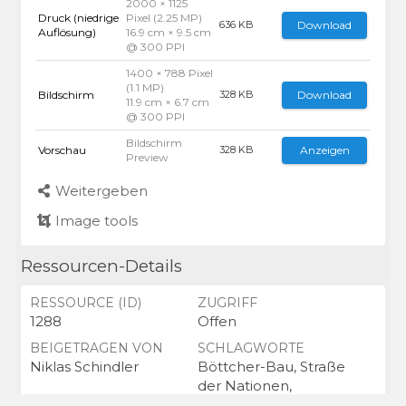
2000 × 1125
Druck (niedrige
Pixel (2.25 MP)
Download
636 KB
Auflösung)
16.9 cm × 9.5 cm
@ 300 PPI
1400 × 788 Pixel
(1.1 MP)
Bildschirm
Download
328 KB
11.9 cm × 6.7 cm
@ 300 PPI
Bildschirm
Vorschau
Anzeigen
328 KB
Preview
Weitergeben
Image tools
Ressourcen-Details
RESSOURCE (ID)
ZUGRIFF
1288
Offen
BEIGETRAGEN VON
SCHLAGWORTE
Niklas Schindler
Böttcher-Bau, Straße
der Nationen,
Gebäude, Fahne,