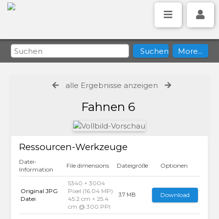
alle Ergebnisse anzeigen
Fahnen 6
Ressourcen-Werkzeuge
Datei-
File dimensions
Dateigröße
Optionen
Information
5340 × 3004
Original JPG
Pixel (16.04 MP)
Download
3.7 MB
Datei
45.2 cm × 25.4
cm @ 300 PPI