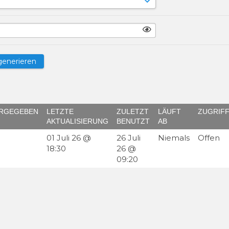
RGEGEBEN
LETZTE
ZULETZT
LÄUFT
ZUGRIF
AKTUALISIERUNG
BENUTZT
AB
01 Juli 26 @
26 Juli
Niemals
Offen
18:30
26 @
09:20