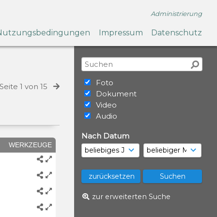
Administrierung
Nutzungsbedingungen
Impressum
Datenschutz
Foto
Seite 1 von 15
Dokument
Video
Audio
Nach Datum
WERKZEUGE
zur erweiterten Suche