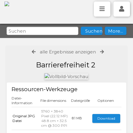
alle Ergebnisse anzeigen
Barrierefreiheit 2
Ressourcen-Werkzeuge
Datei-
File dimensions
Dateigröße
Optionen
Information
5760 × 3840
Original JPG
Pixel (22.12 MP)
Download
8.1 MB
Datei
48.8 cm × 32.5
cm @ 300 PPI