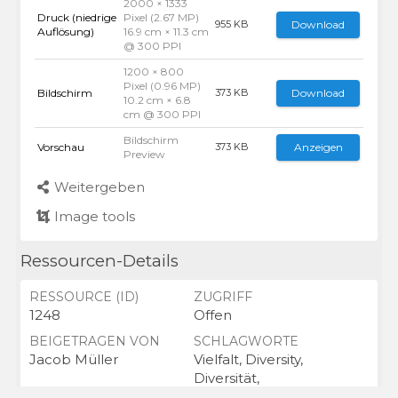
2000 × 1333
Druck (niedrige
Pixel (2.67 MP)
Download
955 KB
Auflösung)
16.9 cm × 11.3 cm
@ 300 PPI
1200 × 800
Pixel (0.96 MP)
Bildschirm
Download
373 KB
10.2 cm × 6.8
cm @ 300 PPI
Bildschirm
Vorschau
Anzeigen
373 KB
Preview
Weitergeben
Image tools
Ressourcen-Details
RESSOURCE (ID)
ZUGRIFF
1248
Offen
BEIGETRAGEN VON
SCHLAGWORTE
Jacob Müller
Vielfalt, Diversity,
Diversität,
Vielfältigkeit, Inklusion,