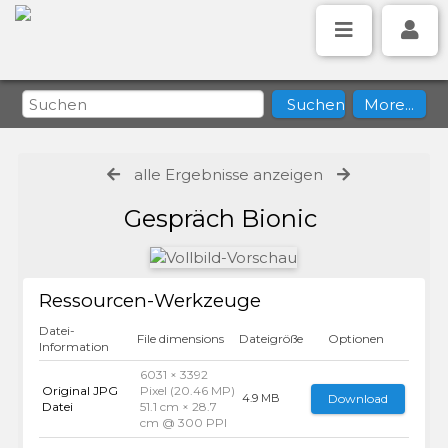
alle Ergebnisse anzeigen
Gespräch Bionic
Ressourcen-Werkzeuge
Datei-
File dimensions
Dateigröße
Optionen
Information
6031 × 3392
Original JPG
Pixel (20.46 MP)
Download
4.9 MB
Datei
51.1 cm × 28.7
cm @ 300 PPI