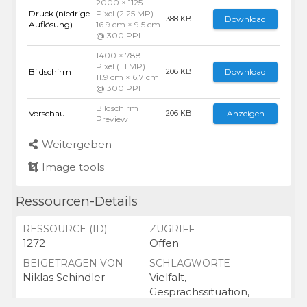
2000 × 1125
Druck (niedrige
Pixel (2.25 MP)
Download
388 KB
Auflösung)
16.9 cm × 9.5 cm
@ 300 PPI
1400 × 788
Pixel (1.1 MP)
Bildschirm
Download
206 KB
11.9 cm × 6.7 cm
@ 300 PPI
Bildschirm
Vorschau
Anzeigen
206 KB
Preview
Weitergeben
Image tools
Ressourcen-Details
RESSOURCE (ID)
ZUGRIFF
1272
Offen
BEIGETRAGEN VON
SCHLAGWORTE
Niklas Schindler
Vielfalt,
Gesprächssituation,
Prothese, Diversity,