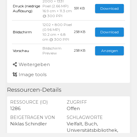
2000 × 1331
Druck (niedrige
Pixel (2.66 MP)
Download
591 KB
Auflösung)
16.9 cm × 11.3 cm
@ 300 PPI
1202 × 800 Pixel
(0.96 MP)
Bildschirm
Download
258 KB
10.2 cm × 6.8
cm @ 300 PPI
Bildschirm
Vorschau
Anzeigen
258 KB
Preview
Weitergeben
Image tools
Ressourcen-Details
RESSOURCE (ID)
ZUGRIFF
1286
Offen
BEIGETRAGEN VON
SCHLAGWORTE
Niklas Schindler
Vielfalt, Buch,
Universitätsbibliothek,
Bücher, Diversity,