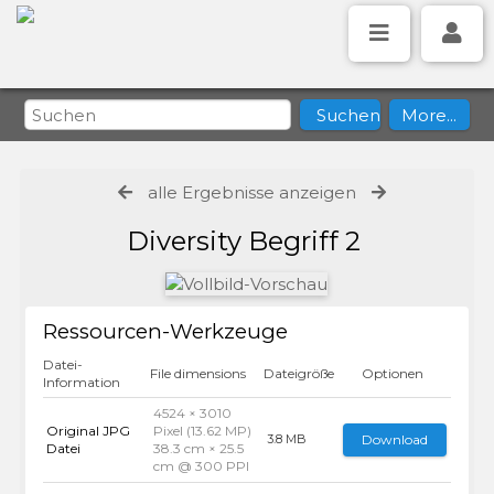
alle Ergebnisse anzeigen
Diversity Begriff 2
Ressourcen-Werkzeuge
Datei-
File dimensions
Dateigröße
Optionen
Information
4524 × 3010
Original JPG
Pixel (13.62 MP)
Download
3.8 MB
Datei
38.3 cm × 25.5
cm @ 300 PPI