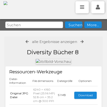
alle Ergebnisse anzeigen
Diversity Bücher 8
Ressourcen-Werkzeuge
Datei-
File dimensions
Dateigröße
Optionen
Information
6240 × 4160
Original JPG
Pixel (25.96 MP)
Download
5.1 MB
Datei
52.8 cm × 35.2
cm @ 300 PPI