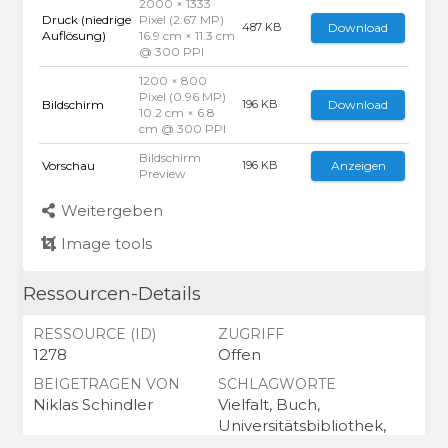
2000 × 1333
Druck (niedrige
Pixel (2.67 MP)
Download
487 KB
Auflösung)
16.9 cm × 11.3 cm
@ 300 PPI
1200 × 800
Pixel (0.96 MP)
Bildschirm
Download
196 KB
10.2 cm × 6.8
cm @ 300 PPI
Bildschirm
Vorschau
Anzeigen
196 KB
Preview
Weitergeben
Image tools
Ressourcen-Details
RESSOURCE (ID)
ZUGRIFF
1278
Offen
BEIGETRAGEN VON
SCHLAGWORTE
Niklas Schindler
Vielfalt, Buch,
Universitätsbibliothek,
Bücher,