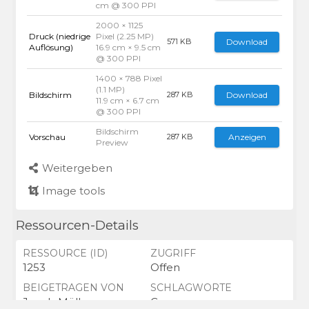
cm @ 300 PPI
2000 × 1125
Druck (niedrige
Pixel (2.25 MP)
Download
571 KB
Auflösung)
16.9 cm × 9.5 cm
@ 300 PPI
1400 × 788 Pixel
(1.1 MP)
Bildschirm
Download
287 KB
11.9 cm × 6.7 cm
@ 300 PPI
Bildschirm
Vorschau
Anzeigen
287 KB
Preview
Weitergeben
Image tools
Ressourcen-Details
RESSOURCE (ID)
ZUGRIFF
1253
Offen
BEIGETRAGEN VON
SCHLAGWORTE
Jacob Müller
Campus,