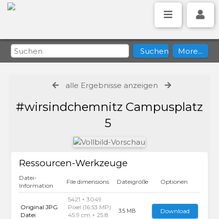
alle Ergebnisse anzeigen
#wirsindchemnitz Campusplatz
5
Ressourcen-Werkzeuge
Datei-
File dimensions
Dateigröße
Optionen
Information
5421 × 3049
Original JPG
Pixel (16.53 MP)
Download
3.5 MB
Datei
45.9 cm × 25.8