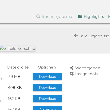
Suchergebnisse
Highlights
alle Ergebniss
Dateigröße
Optionen
Weitergeben
Image tools
7.9 MB
Download
PI
408 KB
Download
I
162 KB
Download
I
162 KB
Anzeigen