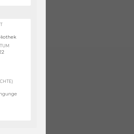
T
bliothek
TUM
22
CHTE)
ingunge