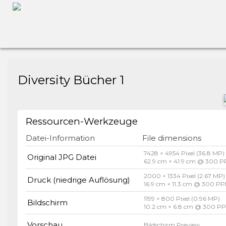
Diversity Bücher 1
Ressourcen-Werkzeuge
Datei-Information
File dimensions
7428 × 4954 Pixel (36.8 MP)
Original JPG Datei
62.9 cm × 41.9 cm @ 300 P
2000 × 1334 Pixel (2.67 MP)
Druck (niedrige Auflösung)
16.9 cm × 11.3 cm @ 300 PP
1199 × 800 Pixel (0.96 MP)
Bildschirm
10.2 cm × 6.8 cm @ 300 PP
Vorschau
Bildschirm Preview