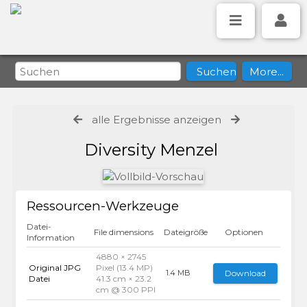
alle Ergebnisse anzeigen
Diversity Menzel
Ressourcen-Werkzeuge
Datei-
File dimensions
Dateigröße
Optionen
Information
4880 × 2745
Original JPG
Pixel (13.4 MP)
Download
1.4 MB
Datei
41.3 cm × 23.2
cm @ 300 PPI