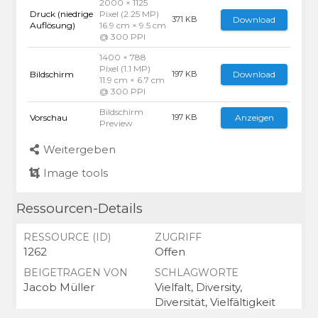
2000 × 1125
Druck (niedrige
Pixel (2.25 MP)
Download
371 KB
Auflösung)
16.9 cm × 9.5 cm
@ 300 PPI
1400 × 788
Pixel (1.1 MP)
Bildschirm
Download
197 KB
11.9 cm × 6.7 cm
@ 300 PPI
Bildschirm
Vorschau
Anzeigen
197 KB
Preview
Weitergeben
Image tools
Ressourcen-Details
RESSOURCE (ID)
ZUGRIFF
1262
Offen
BEIGETRAGEN VON
SCHLAGWORTE
Jacob Müller
Vielfalt, Diversity,
Diversität, Vielfältigkeit