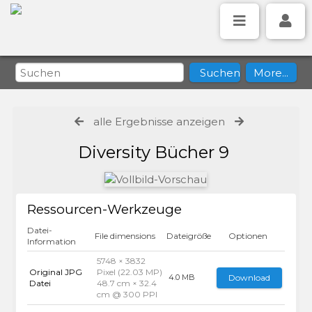
alle Ergebnisse anzeigen
Diversity Bücher 9
Ressourcen-Werkzeuge
Datei-
File dimensions
Dateigröße
Optionen
Information
5748 × 3832
Original JPG
Pixel (22.03 MP)
Download
4.0 MB
Datei
48.7 cm × 32.4
cm @ 300 PPI