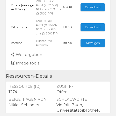
2000 × 1333
Druck (niedrige
Pixel (2.67 MP)
Download
494 KB
Auflösung)
16.9 cm × 11.3 cm
@ 300 PPI
1200 × 800
Pixel (0.96 MP)
Bildschirm
Download
188 KB
10.2 cm × 6.8
cm @ 300 PPI
Bildschirm
Vorschau
Anzeigen
188 KB
Preview
Weitergeben
Image tools
Ressourcen-Details
RESSOURCE (ID)
ZUGRIFF
1274
Offen
BEIGETRAGEN VON
SCHLAGWORTE
Niklas Schindler
Vielfalt, Buch,
Universitätsbibliothek,
Bücher,